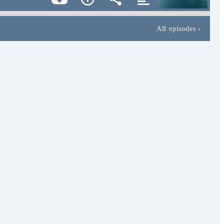
All episodes
›