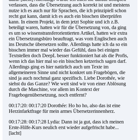
verlassen, dass die Übersetzung auch korrekt ist und meistens
nutze ich es auch nur für Sprachen, die ich prinzipiell schon
recht gut kann, damit ich es auch ein bisschen überprüfen
kann. In einem Projekt, in dem jetzt Sophie und ich z.B.
beteiligt waren, hatten wir für die Übersetzung von, da ging
es um so wissenstransferorientierten Artikel, hatten wir extra
ein Übersetzungsbüro beauftragt, was vom Englischen auch
ins Deutsche übersetzen sollte. Allerdings hatte ich da so ein
bisschen immer mal wieder das Gefühl, dass bei einigen
Textstellen doch DeepL besser funktioniert hat als die Profis,
wenn ich das hier mal so ein bisschen ketzerisch sagen darf.
Allerdings ging es hier natürlich auch um Texte im
allgemeineren Sinne und nicht konkret um Fragebögen, die
sind ja auch nochmal ganz spezifisch. Liebe Dorothée, wie
siehst du das Ganze? Wie weit sind wir von einer Ablösung
durch die Maschine, vor allem im Kontext der
Fragebogenübersetzung, noch entfernt?
00:17:20: 00:17:20 Dorothée: Ho ho ho, also das ist eine
Herzinfarktfrage für mein armes Übersetzerinnenherz.
00:17:28: 00:17:28 Lydia: Dann ist ja gut, dass ich meinen
Erste-Hilfe-Kurs neulich erst wieder aufgefrischt habe...
[lacht]