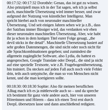
00:17:32: 00:17:32 Dorothée: Genau, das ist gut zu wissen.
Also prinzipiell muss ich in der Tat sagen, seh ich ja selbst
auch, maschinelle Übersetzung wird immer besser, und zwar
aufgrund der Nutzung von künstlicher Intelligenz. Man
spricht hierbei auch von neuronaler maschineller
Übersetzung. Und seit einigen Jahren sehen wir ja z.B., dass
der Satzbau immer flüssiger wird, das verdanken wir eben
dieser neuronalen maschinellen Übersetzung. Aber, wie habt
ihr ja schon in dem lustigen Titel eurer Folge gesagt, „the
devil sticks in the detail“. Maschinelle Übersetzung basiert auf
sehr großen Datenmengen, die sind nicht oder noch nicht für
alle Sprachkombinationen gegeben; und zumindest die
allgemein zugängliche Software, also Lydia, du hattest es
angesprochen, Google Translate oder DeepL, die sind ja nicht
auf eine spezielle Textsorte, wie z.B. Fragebogenübersetzung,
hin trainiert. Da stecken auf jeden Fall auch noch viele Fehler
drin, teils auch untypische, die man so von Menschen nicht
kennt, und die man korrigieren sollte.
00:18:30: 00:18:30 Sophie: Also für meinen beruflichen
Alltag mach ich es ja mittlerweile auch so – und da spreche
ich bestimmt für ganz viele andere auch, hier von unseren
Hörerinnen und Hörern – dass ich einen Text erst durch
DeepL übersetzen lasse und dann anschließend redigiere.