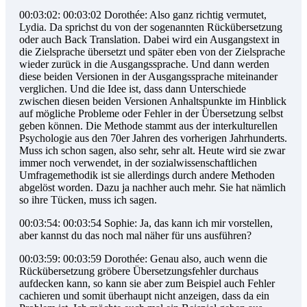
00:03:02: 00:03:02 Dorothée: Also ganz richtig vermutet,
Lydia. Da sprichst du von der sogenannten Rückübersetzung
oder auch Back Translation. Dabei wird ein Ausgangstext in
die Zielsprache übersetzt und später eben von der Zielsprache
wieder zurück in die Ausgangssprache. Und dann werden
diese beiden Versionen in der Ausgangssprache miteinander
verglichen. Und die Idee ist, dass dann Unterschiede
zwischen diesen beiden Versionen Anhaltspunkte im Hinblick
auf mögliche Probleme oder Fehler in der Übersetzung selbst
geben können. Die Methode stammt aus der interkulturellen
Psychologie aus den 70er Jahren des vorherigen Jahrhunderts.
Muss ich schon sagen, also sehr, sehr alt. Heute wird sie zwar
immer noch verwendet, in der sozialwissenschaftlichen
Umfragemethodik ist sie allerdings durch andere Methoden
abgelöst worden. Dazu ja nachher auch mehr. Sie hat nämlich
so ihre Tücken, muss ich sagen.
00:03:54: 00:03:54 Sophie: Ja, das kann ich mir vorstellen,
aber kannst du das noch mal näher für uns ausführen?
00:03:59: 00:03:59 Dorothée: Genau also, auch wenn die
Rückübersetzung gröbere Übersetzungsfehler durchaus
aufdecken kann, so kann sie aber zum Beispiel auch Fehler
cachieren und somit überhaupt nicht anzeigen, dass da ein