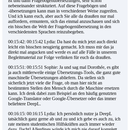
ist und dann Fragebogenübersetzungen, sehr schön
nebeneinander strukturiert. Auf diese Fragebögen und
-übersetzungen kann man in verschiedener Weise zugreifen.
Und ich kann euch, aber auch Sie alle da draußen nur mal
auffordern, ermuntern, sich das einmal anzuschauen und sich
ein bisschen die Welt der Fragebogenübersetzung in den
verschiedensten Sprachen reinzubegeben.
00:15:42: 00:15:42 Lydia: Da hast du mich jetzt auch direkt
leicht ein bisschen neugierig gemacht. Ich muss mir das ja
direkt mal angucken und werde es auf alle Fälle in unserem
Begleitmaterial zur Folge verlinken für euch da draußen.
00:15:51: 00:15:51 Sophie: Ja und sag mal Dorothée, es gibt
ja auch mittlerweile einige Übersetzungs-Tools, die ganz gute
maschinelle Übersetzungen abliefern. Da stellen sich
sicherlich jetzt viele die Frage, ob man hier nicht an
bestimmten Stellen den Mensch durch die Maschine ersetzen
kann. Ich denk dabei zum Beispiel an den häufig genutzten
Google-Translator oder Google-Übersetzer oder das immer
beliebtere DeepL.
00:16:15: 00:16:15 Lydia: Ich persönlich nutze ja DeepL
tatsächlich ganz gerne ab und zu und ich gebe es auch zu, ich
rate meinen studentischen Hilfskräften auch immer wieder
dazu. [lacht] Allerdings würde ich mich nie darauf komplett