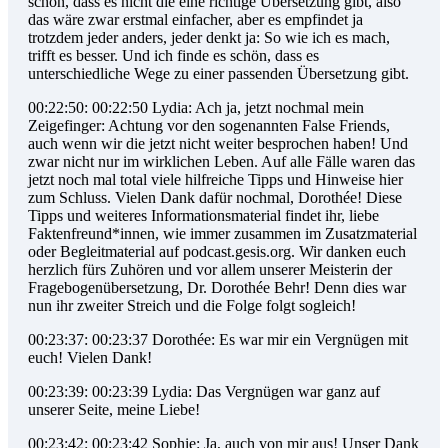
schön, dass es nicht die eine richtige Übersetzung gibt, also
das wäre zwar erstmal einfacher, aber es empfindet ja
trotzdem jeder anders, jeder denkt ja: So wie ich es mach,
trifft es besser. Und ich finde es schön, dass es
unterschiedliche Wege zu einer passenden Übersetzung gibt.
00:22:50: 00:22:50 Lydia: Ach ja, jetzt nochmal mein
Zeigefinger: Achtung vor den sogenannten False Friends,
auch wenn wir die jetzt nicht weiter besprochen haben! Und
zwar nicht nur im wirklichen Leben. Auf alle Fälle waren das
jetzt noch mal total viele hilfreiche Tipps und Hinweise hier
zum Schluss. Vielen Dank dafür nochmal, Dorothée! Diese
Tipps und weiteres Informationsmaterial findet ihr, liebe
Faktenfreund*innen, wie immer zusammen im Zusatzmaterial
oder Begleitmaterial auf podcast.gesis.org. Wir danken euch
herzlich fürs Zuhören und vor allem unserer Meisterin der
Fragebogenübersetzung, Dr. Dorothée Behr! Denn dies war
nun ihr zweiter Streich und die Folge folgt sogleich!
00:23:37: 00:23:37 Dorothée: Es war mir ein Vergnügen mit
euch! Vielen Dank!
00:23:39: 00:23:39 Lydia: Das Vergnügen war ganz auf
unserer Seite, meine Liebe!
00:23:42: 00:23:42 Sophie: Ja, auch von mir aus! Unser Dank