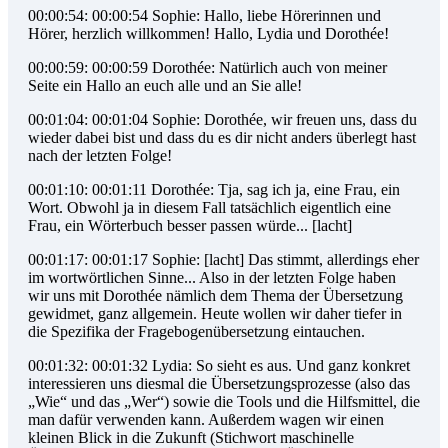
00:00:54: 00:00:54 Sophie: Hallo, liebe Hörerinnen und
Hörer, herzlich willkommen! Hallo, Lydia und Dorothée!
00:00:59: 00:00:59 Dorothée: Natürlich auch von meiner
Seite ein Hallo an euch alle und an Sie alle!
00:01:04: 00:01:04 Sophie: Dorothée, wir freuen uns, dass du
wieder dabei bist und dass du es dir nicht anders überlegt hast
nach der letzten Folge!
00:01:10: 00:01:11 Dorothée: Tja, sag ich ja, eine Frau, ein
Wort. Obwohl ja in diesem Fall tatsächlich eigentlich eine
Frau, ein Wörterbuch besser passen würde... [lacht]
00:01:17: 00:01:17 Sophie: [lacht] Das stimmt, allerdings eher
im wortwörtlichen Sinne... Also in der letzten Folge haben
wir uns mit Dorothée nämlich dem Thema der Übersetzung
gewidmet, ganz allgemein. Heute wollen wir daher tiefer in
die Spezifika der Fragebogenübersetzung eintauchen.
00:01:32: 00:01:32 Lydia: So sieht es aus. Und ganz konkret
interessieren uns diesmal die Übersetzungsprozesse (also das
„Wie“ und das „Wer“) sowie die Tools und die Hilfsmittel, die
man dafür verwenden kann. Außerdem wagen wir einen
kleinen Blick in die Zukunft (Stichwort maschinelle