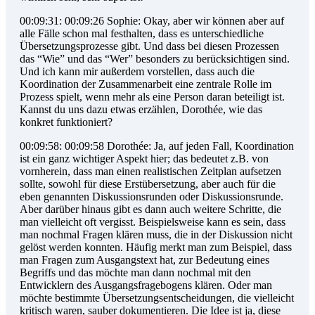
00:09:31: 00:09:26 Sophie: Okay, aber wir können aber auf
alle Fälle schon mal festhalten, dass es unterschiedliche
Übersetzungsprozesse gibt. Und dass bei diesen Prozessen
das “Wie” und das “Wer” besonders zu berücksichtigen sind.
Und ich kann mir außerdem vorstellen, dass auch die
Koordination der Zusammenarbeit eine zentrale Rolle im
Prozess spielt, wenn mehr als eine Person daran beteiligt ist.
Kannst du uns dazu etwas erzählen, Dorothée, wie das
konkret funktioniert?
00:09:58: 00:09:58 Dorothée: Ja, auf jeden Fall, Koordination
ist ein ganz wichtiger Aspekt hier; das bedeutet z.B. von
vornherein, dass man einen realistischen Zeitplan aufsetzen
sollte, sowohl für diese Erstübersetzung, aber auch für die
eben genannten Diskussionsrunden oder Diskussionsrunde.
Aber darüber hinaus gibt es dann auch weitere Schritte, die
man vielleicht oft vergisst. Beispielsweise kann es sein, dass
man nochmal Fragen klären muss, die in der Diskussion nicht
gelöst werden konnten. Häufig merkt man zum Beispiel, dass
man Fragen zum Ausgangstext hat, zur Bedeutung eines
Begriffs und das möchte man dann nochmal mit den
Entwicklern des Ausgangsfragebogens klären. Oder man
möchte bestimmte Übersetzungsentscheidungen, die vielleicht
kritisch waren, sauber dokumentieren. Die Idee ist ja, diese