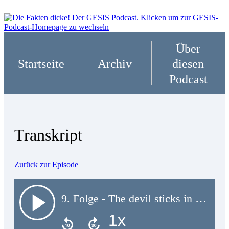
Über
Startseite
Archiv
diesen
Podcast
Transkript
Zurück zur Episode
9. Folge - The devil sticks in the detail - Übersetzungsqualität in Umfragen