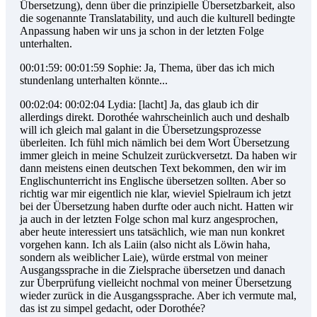
Übersetzung), denn über die prinzipielle Übersetzbarkeit, also
die sogenannte Translatability, und auch die kulturell bedingte
Anpassung haben wir uns ja schon in der letzten Folge
unterhalten.
00:01:59: 00:01:59 Sophie: Ja, Thema, über das ich mich
stundenlang unterhalten könnte...
00:02:04: 00:02:04 Lydia: [lacht] Ja, das glaub ich dir
allerdings direkt. Dorothée wahrscheinlich auch und deshalb
will ich gleich mal galant in die Übersetzungsprozesse
überleiten. Ich fühl mich nämlich bei dem Wort Übersetzung
immer gleich in meine Schulzeit zurückversetzt. Da haben wir
dann meistens einen deutschen Text bekommen, den wir im
Englischunterricht ins Englische übersetzen sollten. Aber so
richtig war mir eigentlich nie klar, wieviel Spielraum ich jetzt
bei der Übersetzung haben durfte oder auch nicht. Hatten wir
ja auch in der letzten Folge schon mal kurz angesprochen,
aber heute interessiert uns tatsächlich, wie man nun konkret
vorgehen kann. Ich als Laiin (also nicht als Löwin haha,
sondern als weiblicher Laie), würde erstmal von meiner
Ausgangssprache in die Zielsprache übersetzen und danach
zur Überprüfung vielleicht nochmal von meiner Übersetzung
wieder zurück in die Ausgangssprache. Aber ich vermute mal,
das ist zu simpel gedacht, oder Dorothée?