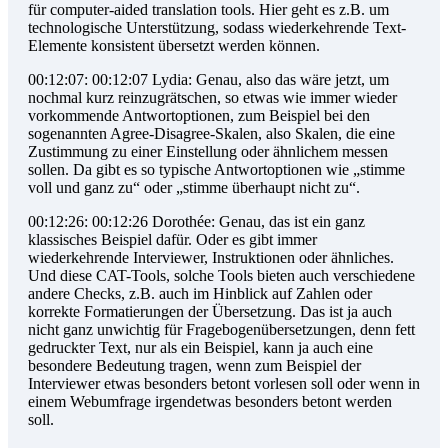
für computer-aided translation tools. Hier geht es z.B. um
technologische Unterstützung, sodass wiederkehrende Text-
Elemente konsistent übersetzt werden können.
00:12:07: 00:12:07 Lydia: Genau, also das wäre jetzt, um
nochmal kurz reinzugrätschen, so etwas wie immer wieder
vorkommende Antwortoptionen, zum Beispiel bei den
sogenannten Agree-Disagree-Skalen, also Skalen, die eine
Zustimmung zu einer Einstellung oder ähnlichem messen
sollen. Da gibt es so typische Antwortoptionen wie „stimme
voll und ganz zu“ oder „stimme überhaupt nicht zu“.
00:12:26: 00:12:26 Dorothée: Genau, das ist ein ganz
klassisches Beispiel dafür. Oder es gibt immer
wiederkehrende Interviewer, Instruktionen oder ähnliches.
Und diese CAT-Tools, solche Tools bieten auch verschiedene
andere Checks, z.B. auch im Hinblick auf Zahlen oder
korrekte Formatierungen der Übersetzung. Das ist ja auch
nicht ganz unwichtig für Fragebogenübersetzungen, denn fett
gedruckter Text, nur als ein Beispiel, kann ja auch eine
besondere Bedeutung tragen, wenn zum Beispiel der
Interviewer etwas besonders betont vorlesen soll oder wenn in
einem Webumfrage irgendetwas besonders betont werden
soll.