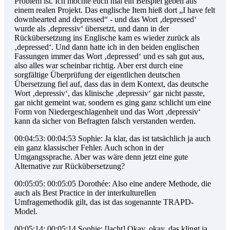
Problem ist. Ich möchte euch mal ein Beispiel geben aus
einem realen Projekt. Das englische Item hieß dort „I have felt
downhearted and depressed“ - und das Wort ‚depressed‘
wurde als ‚depressiv‘ übersetzt, und dann in der
Rückübersetzung ins Englische kam es wieder zurück als
‚depressed‘. Und dann hatte ich in den beiden englischen
Fassungen immer das Wort ‚depressed‘ und es sah gut aus,
also alles war scheinbar richtig. Aber erst durch eine
sorgfältige Überprüfung der eigentlichen deutschen
Übersetzung fiel auf, dass das in dem Kontext, das deutsche
Wort ‚depressiv‘, das klinische ‚depressiv‘ gar nicht passte,
gar nicht gemeint war, sondern es ging ganz schlicht um eine
Form von Niedergeschlagenheit und das Wort ‚depressiv‘
kann da sicher von Befragten falsch verstanden werden.
00:04:53: 00:04:53 Sophie: Ja klar, das ist tatsächlich ja auch
ein ganz klassischer Fehler. Auch schon in der
Umgangssprache. Aber was wäre denn jetzt eine gute
Alternative zur Rückübersetzung?
00:05:05: 00:05:05 Dorothée: Also eine andere Methode, die
auch als Best Practice in der interkulturellen
Umfragemethodik gilt, das ist das sogenannte TRAPD-
Model.
00:05:14: 00:05:14 Sophie: [lacht] Okay, okay, das klingt ja