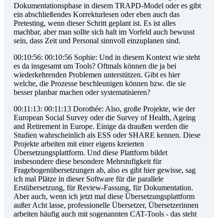
Dokumentationsphase in diesem TRAPD-Model oder es gibt
ein abschließendes Korrekturlesen oder eben auch das
Pretesting, wenn dieser Schritt geplant ist. Es ist alles
machbar, aber man sollte sich halt im Vorfeld auch bewusst
sein, dass Zeit und Personal sinnvoll einzuplanen sind.
00:10:56: 00:10:56 Sophie: Und in diesem Kontext wie steht
es da insgesamt um Tools? Oftmals können die ja bei
wiederkehrenden Problemen unterstützen. Gibt es hier
welche, die Prozesse beschleunigen können bzw. die sie
besser planbar machen oder systematisieren?
00:11:13: 00:11:13 Dorothée: Also, große Projekte, wie der
European Social Survey oder die Survey of Health, Ageing
and Retirement in Europe. Einige da draußen werden die
Studien wahrscheinlich als ESS oder SHARE kennen. Diese
Projekte arbeiten mit einer eigens kreierten
Übersetzungsplattform. Und diese Plattform bildet
insbesondere diese besondere Mehrstufigkeit für
Fragebogenübersetzungen ab, also es gibt hier gewisse, sag
ich mal Plätze in dieser Software für die parallele
Erstübersetzung, für Review-Fassung, für Dokumentation.
Aber auch, wenn ich jetzt mal diese Übersetzungsplattform
außer Acht lasse, professionelle Übersetzer, Übersetzerinnen
arbeiten häufig auch mit sogenannten CAT-Tools - das steht