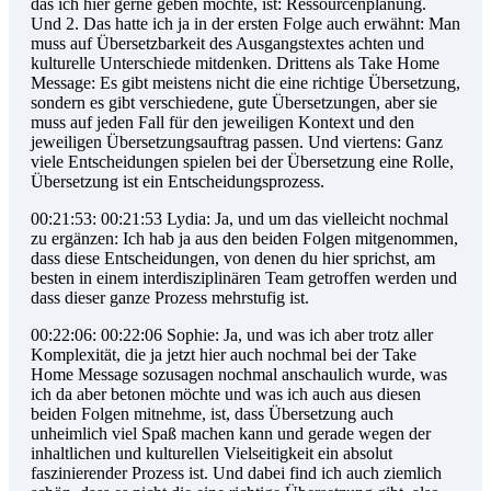
das ich hier gerne geben möchte, ist: Ressourcenplanung.
Und 2. Das hatte ich ja in der ersten Folge auch erwähnt: Man
muss auf Übersetzbarkeit des Ausgangstextes achten und
kulturelle Unterschiede mitdenken. Drittens als Take Home
Message: Es gibt meistens nicht die eine richtige Übersetzung,
sondern es gibt verschiedene, gute Übersetzungen, aber sie
muss auf jeden Fall für den jeweiligen Kontext und den
jeweiligen Übersetzungsauftrag passen. Und viertens: Ganz
viele Entscheidungen spielen bei der Übersetzung eine Rolle,
Übersetzung ist ein Entscheidungsprozess.
00:21:53: 00:21:53 Lydia: Ja, und um das vielleicht nochmal
zu ergänzen: Ich hab ja aus den beiden Folgen mitgenommen,
dass diese Entscheidungen, von denen du hier sprichst, am
besten in einem interdisziplinären Team getroffen werden und
dass dieser ganze Prozess mehrstufig ist.
00:22:06: 00:22:06 Sophie: Ja, und was ich aber trotz aller
Komplexität, die ja jetzt hier auch nochmal bei der Take
Home Message sozusagen nochmal anschaulich wurde, was
ich da aber betonen möchte und was ich auch aus diesen
beiden Folgen mitnehme, ist, dass Übersetzung auch
unheimlich viel Spaß machen kann und gerade wegen der
inhaltlichen und kulturellen Vielseitigkeit ein absolut
faszinierender Prozess ist. Und dabei find ich auch ziemlich