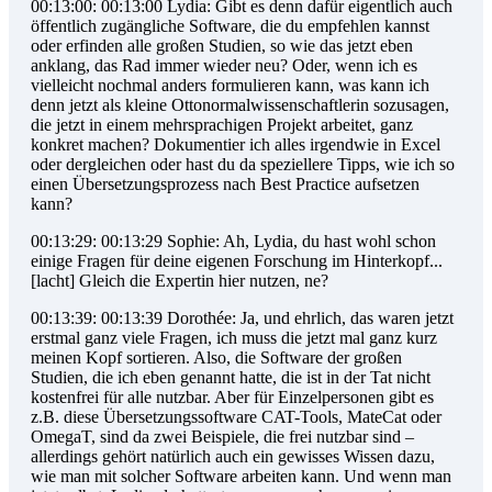
00:13:00: 00:13:00 Lydia: Gibt es denn dafür eigentlich auch
öffentlich zugängliche Software, die du empfehlen kannst
oder erfinden alle großen Studien, so wie das jetzt eben
anklang, das Rad immer wieder neu? Oder, wenn ich es
vielleicht nochmal anders formulieren kann, was kann ich
denn jetzt als kleine Ottonormalwissenschaftlerin sozusagen,
die jetzt in einem mehrsprachigen Projekt arbeitet, ganz
konkret machen? Dokumentier ich alles irgendwie in Excel
oder dergleichen oder hast du da speziellere Tipps, wie ich so
einen Übersetzungsprozess nach Best Practice aufsetzen
kann?
00:13:29: 00:13:29 Sophie: Ah, Lydia, du hast wohl schon
einige Fragen für deine eigenen Forschung im Hinterkopf...
[lacht] Gleich die Expertin hier nutzen, ne?
00:13:39: 00:13:39 Dorothée: Ja, und ehrlich, das waren jetzt
erstmal ganz viele Fragen, ich muss die jetzt mal ganz kurz
meinen Kopf sortieren. Also, die Software der großen
Studien, die ich eben genannt hatte, die ist in der Tat nicht
kostenfrei für alle nutzbar. Aber für Einzelpersonen gibt es
z.B. diese Übersetzungssoftware CAT-Tools, MateCat oder
OmegaT, sind da zwei Beispiele, die frei nutzbar sind –
allerdings gehört natürlich auch ein gewisses Wissen dazu,
wie man mit solcher Software arbeiten kann. Und wenn man