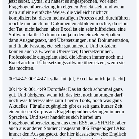
jetzt selbst, Lydia, du hattest es angesprochen, vor einer
Fragebogenübersetzung im eigenen Projekt steht und wenn
man auf eine einfache Weise, die vielleicht nicht zu
kompliziert ist, diesen mehrstufigen Prozess auch durchführen
möchte und auch mit Dokumenten abbilden möchte, da ist in
der Tat, nicht lachen, aber Excel ist ein sehr hilfreiches, eine
Software dafür. Da kann man ja in den einzelnen Spalten
dann Ausgangstext, und Übersetzungen, und Dokumentation,
und finale Fassung etc. sehr gut anlegen. Und trotzdem
können auch z.B. wenn Übersetzer, Übersetzerinnen,
Professionelle eingeplant sind, die können immer noch mit
Excel auch mit Übersetzungssoftware übersetzen, wenn sie
das möchten.
00:14:47: 00:14:47 Lydia: Jut, jut, Excel kann ich ja. [lacht]
00:14:49: 00:14:49 Dorothée: Das ist doch schonmal ganz
gut. Und übrigens, wenn ich das jetzt noch anbringen darf,
noch was Interessantes zum Thema Tools, noch was ganz
Aktuelles: Für alle zugänglich gibt es seit ganz kurzer Zeit
einen riesen Korpus aus Fragebogenübersetzungen in neun
Sprachen. Und zwar handelt es sich hierbei um
Fragebogenübersetzungen aus dem ESS, aus SHARE, aber
auch aus anderen Studien; insgesamt 306 Fragebögen! Also
immer den Ausgangstext, der hier klassischerweise Englisch