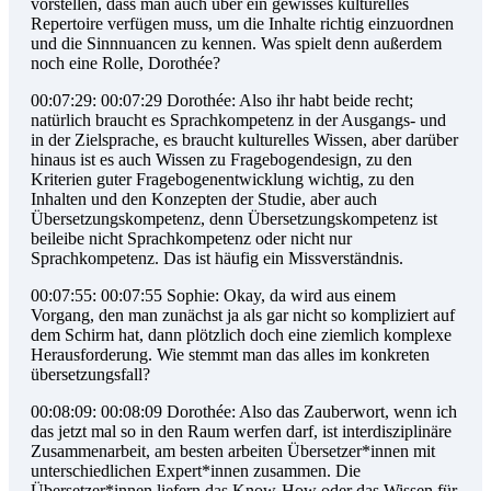
vorstellen, dass man auch über ein gewisses kulturelles
Repertoire verfügen muss, um die Inhalte richtig einzuordnen
und die Sinnnuancen zu kennen. Was spielt denn außerdem
noch eine Rolle, Dorothée?
00:07:29: 00:07:29 Dorothée: Also ihr habt beide recht;
natürlich braucht es Sprachkompetenz in der Ausgangs- und
in der Zielsprache, es braucht kulturelles Wissen, aber darüber
hinaus ist es auch Wissen zu Fragebogendesign, zu den
Kriterien guter Fragebogenentwicklung wichtig, zu den
Inhalten und den Konzepten der Studie, aber auch
Übersetzungskompetenz, denn Übersetzungskompetenz ist
beileibe nicht Sprachkompetenz oder nicht nur
Sprachkompetenz. Das ist häufig ein Missverständnis.
00:07:55: 00:07:55 Sophie: Okay, da wird aus einem
Vorgang, den man zunächst ja als gar nicht so kompliziert auf
dem Schirm hat, dann plötzlich doch eine ziemlich komplexe
Herausforderung. Wie stemmt man das alles im konkreten
übersetzungsfall?
00:08:09: 00:08:09 Dorothée: Also das Zauberwort, wenn ich
das jetzt mal so in den Raum werfen darf, ist interdisziplinäre
Zusammenarbeit, am besten arbeiten Übersetzer*innen mit
unterschiedlichen Expert*innen zusammen. Die
Übersetzer*innen liefern das Know-How oder das Wissen für