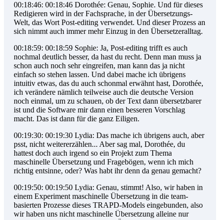
00:18:46: 00:18:46 Dorothée: Genau, Sophie. Und für dieses
Redigieren wird in der Fachsprache, in der Übersetzungs-
Welt, das Wort Post-editing verwendet. Und dieser Prozess an
sich nimmt auch immer mehr Einzug in den Übersetzeralltag.
00:18:59: 00:18:59 Sophie: Ja, Post-editing trifft es auch
nochmal deutlich besser, da hast du recht. Denn man muss ja
schon auch noch sehr eingreifen, man kann das ja nicht
einfach so stehen lassen. Und dabei mache ich übrigens
intuitiv etwas, das du auch schonmal erwähnt hast, Dorothée,
ich verändere nämlich teilweise auch die deutsche Version
noch einmal, um zu schauen, ob der Text dann übersetzbarer
ist und die Software mir dann einen besseren Vorschlag
macht. Das ist dann für die ganz Eiligen.
00:19:30: 00:19:30 Lydia: Das mache ich übrigens auch, aber
psst, nicht weitererzählen... Aber sag mal, Dorothée, du
hattest doch auch irgend so ein Projekt zum Thema
maschinelle Übersetzung und Fragebögen, wenn ich mich
richtig entsinne, oder? Was habt ihr denn da genau gemacht?
00:19:50: 00:19:50 Lydia: Genau, stimmt! Also, wir haben in
einem Experiment maschinelle Übersetzung in die team-
basierten Prozesse dieses TRAPD-Models eingebunden, also
wir haben uns nicht maschinelle Übersetzung alleine nur