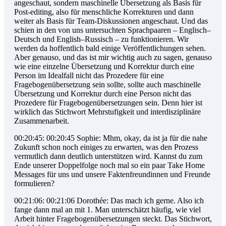
angeschaut, sondern maschinelle Übersetzung als Basis für
Post-editing, also für menschliche Korrekturen und dann
weiter als Basis für Team-Diskussionen angeschaut. Und das
schien in den von uns untersuchten Sprachpaaren – Englisch–
Deutsch und English–Russisch – zu funktionieren. Wir
werden da hoffentlich bald einige Veröffentlichungen sehen.
Aber genauso, und das ist mir wichtig auch zu sagen, genauso
wie eine einzelne Übersetzung und Korrektur durch eine
Person im Idealfall nicht das Prozedere für eine
Fragebogenübersetzung sein sollte, sollte auch maschinelle
Übersetzung und Korrektur durch eine Person nicht das
Prozedere für Fragebogenübersetzungen sein. Denn hier ist
wirklich das Stichwort Mehrstufigkeit und interdisziplinäre
Zusammenarbeit.
00:20:45: 00:20:45 Sophie: Mhm, okay, da ist ja für die nahe
Zukunft schon noch einiges zu erwarten, was den Prozess
vermutlich dann deutlich unterstützen wird. Kannst du zum
Ende unserer Doppelfolge noch mal so ein paar Take Home
Messages für uns und unsere Faktenfreundinnen und Freunde
formulieren?
00:21:06: 00:21:06 Dorothée: Das mach ich gerne. Also ich
fange dann mal an mit 1. Man unterschätzt häufig, wie viel
Arbeit hinter Fragebogenübersetzungen steckt. Das Stichwort,